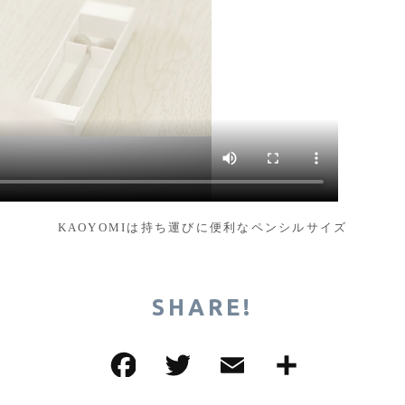
KAOYOMIは持ち運びに便利なペンシルサイズ
SHARE!
F
T
E
共
a
w
m
有