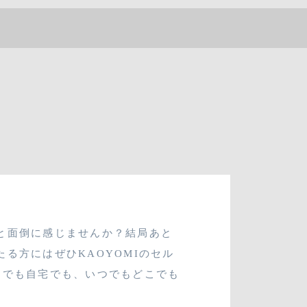
資格講座
メディア掲載・セミナー開催
03-3796-8880
SHOP
と面倒に感じませんか？結局あと
る方にはぜひKAOYOMIのセル
スでも自宅でも、いつでもどこでも
CONTACT