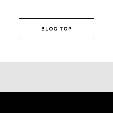
a
w
m
有
c
it
ai
e
te
l
b
r
BLOG TOP
o
o
k