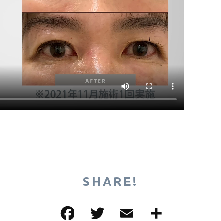
♪
SHARE!
F
T
E
共