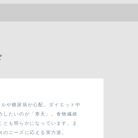
資格講座
メディア掲載・セミナー開催
ド
03-3796-8880
SHOP
ールや糖尿病が心配。ダイエット中
めしたいのが「寒天」。食物繊維
ことも明らかになっています。ま
CONTACT
向のニーズに応える実力派。