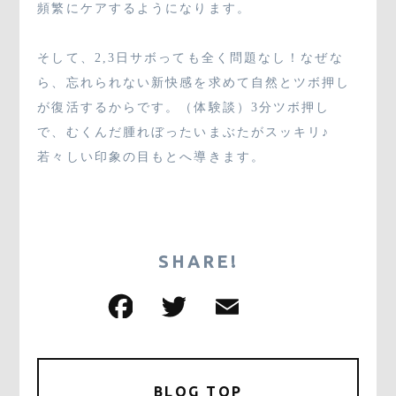
頻繁にケアするようになります。
そして、2,3日サボっても全く問題なし！なぜな
ら、忘れられない新快感を求めて自然とツボ押し
が復活するからです。（体験談）3分ツボ押し
で、むくんだ腫れぼったいまぶたがスッキリ♪
若々しい印象の目もとへ導きます。
SHARE!
F
T
E
共
a
w
m
有
c
it
ai
e
te
l
BLOG TOP