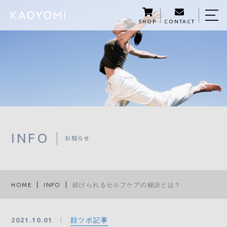
SHOP
CONTACT
HOME
KAOYOMIについて
商品紹介
KAOYOMI STORY
サロン予約
INFO
お知らせ
５つの学び
資格講座
HOME
INFO
続けられるセルフケアの秘訣とは？
メディア掲載・セミナー開催
顔ツボ記事
2021.10.01