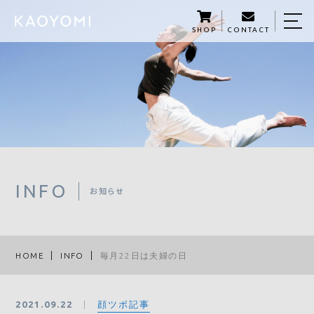
SHOP
CONTACT
HOME
KAOYOMIについて
商品紹介
KAOYOMI STORY
サロン予約
INFO
お知らせ
５つの学び
資格講座
HOME
INFO
毎月22日は夫婦の日
メディア掲載・セミナー開催
顔ツボ記事
2021.09.22