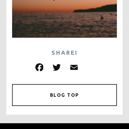
SHARE!
F
T
E
共
a
w
m
有
c
it
ai
e
te
l
BLOG TOP
b
r
o
o