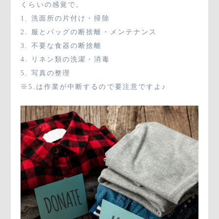
くらいの感覚で。
1. 洗面所の片付け・掃除
2. 服とバッグの断捨離・メンテナンス
3. 不要な食器の断捨離
4. リネン類の洗濯・消毒
5. 写真の整理
※5.は作業が中断するので要注意ですよ♪