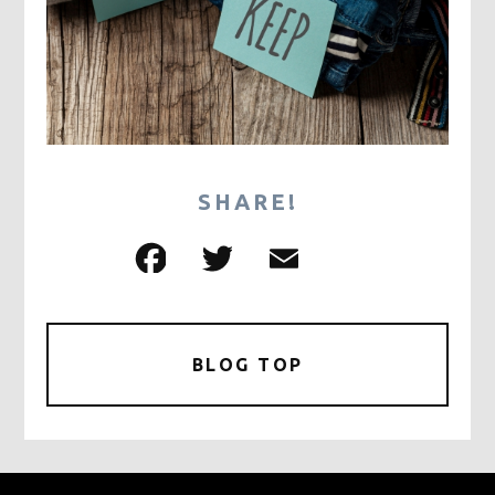
SHARE!
F
T
E
共
a
w
m
有
c
it
ai
e
te
l
BLOG TOP
b
r
o
o