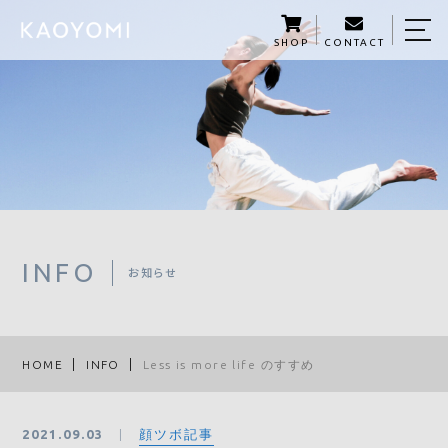
SHOP
CONTACT
HOME
KAOYOMIについて
商品紹介
KAOYOMI STORY
サロン予約
INFO
お知らせ
５つの学び
資格講座
HOME
INFO
Less is more life のすすめ
メディア掲載・セミナー開催
顔ツボ記事
2021.09.03