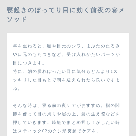
03-3796-8880
寝起きのぼってり目に効く前夜の㊙メ
ソッド
SHOP
年を重ねると、額や目元のシワ、まぶたのたるみ
や口元のもたつきなど、受け入れがたいパーツが
目につきます。
CONTACT
特に、朝の腫れぼったい目に気分もどんより⤵ス
ッキリした目もとで朝を迎えられたら良いですよ
ね。
そんな時は、寝る前の夜ケアがおすすめ。指の関
節を使って目の周りや眉の上、髪の生え際などを
押していきます。時短でまとめ押し！がしたい時
はスティック02のクシ形突起でケアを。