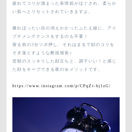
疲れてコリが溜まった表情筋がほぐされ、柔らか
い肌へとリセットされていきますよ。
腫れぼったい目の消えかかったふたえ線に、アイ
プチメンテナンスをするのも不要！
寝る前の3分ツボ押し、それはまるで顔のコリを
そぎ落とすような断捨感覚♪
翌朝のスッキリした顔立ちと、調子いい！と感じ
た顔をキープできる夜の㊙メソッドです。
https://www.instagram.com/p/CPqZt-bj1zG/