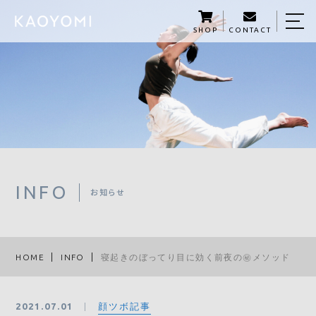
SHOP
CONTACT
HOME
KAOYOMIについて
商品紹介
KAOYOMI STORY
サロン予約
INFO
お知らせ
５つの学び
資格講座
HOME
INFO
寝起きのぼってり目に効く前夜の㊙メソッド
メディア掲載・セミナー開催
顔ツボ記事
2021.07.01