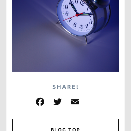
SHARE!
F
T
E
共
a
w
m
有
c
it
ai
e
te
l
BLOG TOP