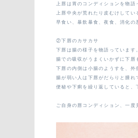
上唇は胃のコンディションを物語
上唇中央が荒れたり皮むけしてい
早食い、暴飲暴食、夜食、消化の
②下唇のカサカサ
下唇は腸の様子を物語っています
腸での吸収がうまくいかずに下唇
下唇の内側は小腸のようすを、外
腸が弱い人は下唇がだらりと腫れ
便秘や下痢を繰り返していると、
ご自身の唇コンディション、一度