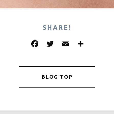
SHARE!
F
T
E
共
a
w
m
有
c
it
ai
e
te
l
b
r
BLOG TOP
o
o
k