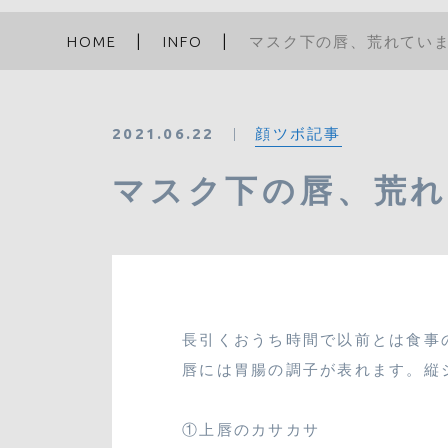
HOME
INFO
マスク下の唇、荒れてい
顔ツボ記事
2021.06.22
マスク下の唇、荒
長引くおうち時間で以前とは食事
唇には胃腸の調子が表れます。縦
①上唇のカサカサ