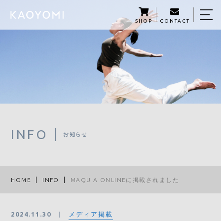
SHOP
CONTACT
HOME
KAOYOMIについて
商品紹介
KAOYOMI STORY
サロン予約
INFO
お知らせ
５つの学び
資格講座
HOME
INFO
MAQUIA ONLINEに掲載されました
メディア掲載・セミナー開催
メディア掲載
2024.11.30